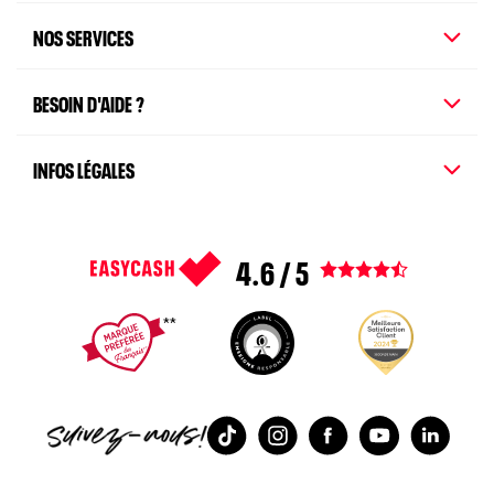
NOS SERVICES
BESOIN D'AIDE ?
INFOS LÉGALES
4.6 / 5
Voir tous les avis
1
2
3
4
5
TikTok
Instagram
Facebook
Youtube
Linked