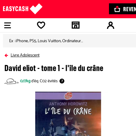
REVE
Aller à la
Aller à la
Aller au
Aller au
navigation
recherche
contenu
pied de
-
-
principal
page
MENU
-
Retour
Livre Adolescent
en
David eliot - tome 1 - l'île du crâne
arrière
0,17kg
d'éq. C02 évités
?