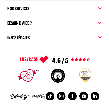
NOS SERVICES
BESOIN D'AIDE ?
INFOS LÉGALES
4.6 / 5
Voir tous les avis
1
2
3
4
5
TikTok
Instagram
Facebook
Youtube
Linked