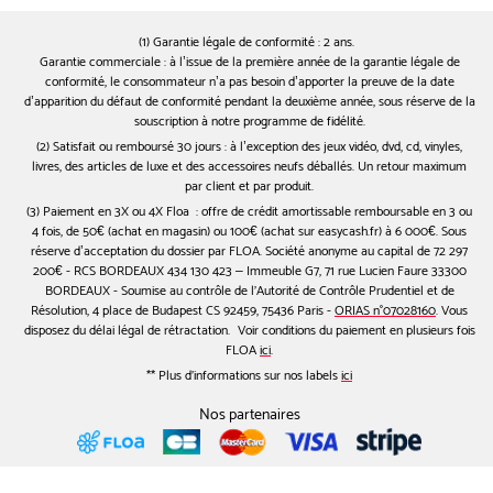
(1) Garantie légale de conformité : 2 ans.
Garantie commerciale : à l’issue de la première année de la garantie légale de
conformité, le consommateur n’a pas besoin d’apporter la preuve de la date
d’apparition du défaut de conformité pendant la deuxième année, sous réserve de la
souscription à notre programme de fidélité.
(2) Satisfait ou remboursé 30 jours : à l’exception des jeux vidéo, dvd, cd, vinyles,
livres, des articles de luxe et des accessoires neufs déballés. Un retour maximum
par client et par produit.
(3) Paiement en 3X ou 4X Floa : offre de crédit amortissable remboursable en 3 ou
4 fois, de 50€ (achat en magasin) ou 100€ (achat sur easycash.fr) à 6 000€. Sous
réserve d’acceptation du dossier par FLOA. Société anonyme au capital de 72 297
200€ - RCS BORDEAUX 434 130 423 – Immeuble G7, 71 rue Lucien Faure 33300
BORDEAUX - Soumise au contrôle de l'Autorité de Contrôle Prudentiel et de
Résolution, 4 place de Budapest CS 92459, 75436 Paris -
ORIAS n°07028160
. Vous
disposez du délai légal de rétractation. Voir conditions du paiement en plusieurs fois
FLOA
ici
.
** Plus d'informations sur nos labels
ici
Nos partenaires