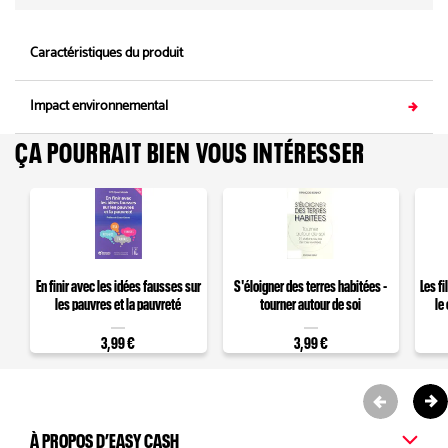
Caractéristiques du produit
Impact environnemental
ÇA POURRAIT BIEN VOUS INTÉRESSER
En finir avec les idées fausses sur
S'éloigner des terres habitées -
Les fi
les pauvres et la pauvreté
tourner autour de soi
le
châte
3,99 €
3,99 €
À PROPOS D’EASY CASH