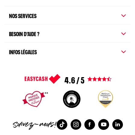
NOS SERVICES
BESOIN D'AIDE ?
INFOS LÉGALES
4.6 / 5
Voir tous les avis
1
2
3
4
5
TikTok
Instagram
Facebook
Youtube
Linked