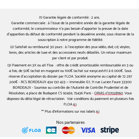
(1) Garantie légale de conformité : 2 ans.
Garantie commerciale : à l’issue de la première année de la garantie légale de
conformité, le consommateur n’a pas besoin d’apporter la preuve de la date
d’apparition du défaut de conformité pendant la deuxième année, sous réserve de la
souscription à notre programme de fidélité.
(2) Satisfait ou remboursé 30 jours : à l’exception des jeux vidéo, dvd, cd, vinyles,
livres, des articles de luxe et des accessoires neufs déballés. Un retour maximum
par client et par produit.
(3) Paiement en 3X ou 4X Floa : offre de crédit amortissable remboursable en 3 ou
4 fois, de 50€ (achat en magasin) ou 100€ (achat sur easycash.fr) à 6 000€. Sous
réserve d’acceptation du dossier par FLOA. Société anonyme au capital de 72 297
200€ - RCS BORDEAUX 434 130 423 – Immeuble G7, 71 rue Lucien Faure 33300
BORDEAUX - Soumise au contrôle de l'Autorité de Contrôle Prudentiel et de
Résolution, 4 place de Budapest CS 92459, 75436 Paris -
ORIAS n°07028160
. Vous
disposez du délai légal de rétractation. Voir conditions du paiement en plusieurs fois
FLOA
ici
.
** Plus d'informations sur nos labels
ici
Nos partenaires