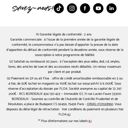
TikTok
Instagram
Facebook
Youtube
Linked
(1) Garantie légale de conformité : 2 ans.
Garantie commerciale : à l’issue de la première année de la garantie légale de
conformité, le consommateur n’a pas besoin d’apporter la preuve de la date
d’apparition du défaut de conformité pendant la deuxième année, sous réserve de la
souscription à notre programme de fidélité.
(2) Satisfait ou remboursé 30 jours : à l’exception des jeux vidéo, dvd, cd, vinyles,
livres, des articles de luxe et des accessoires neufs déballés. Un retour maximum
par client et par produit.
(3) Paiement en 3X ou 4X Floa : offre de crédit amortissable remboursable en 3 ou
4 fois, de 50€ (achat en magasin) ou 100€ (achat sur easycash.fr) à 6 000€. Sous
réserve d’acceptation du dossier par FLOA. Société anonyme au capital de 72 297
200€ - RCS BORDEAUX 434 130 423 – Immeuble G7, 71 rue Lucien Faure 33300
BORDEAUX - Soumise au contrôle de l'Autorité de Contrôle Prudentiel et de
Résolution, 4 place de Budapest CS 92459, 75436 Paris -
ORIAS n°07028160
. Vous
disposez du délai légal de rétractation. Voir conditions du paiement en plusieurs fois
FLOA
ici
.
** Plus d'informations sur nos labels
ici