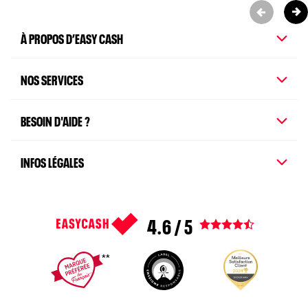
À PROPOS D’EASY CASH
NOS SERVICES
BESOIN D'AIDE ?
INFOS LÉGALES
4.6 / 5
Voir tous les avis
1
2
3
4
5