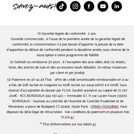
TikTok
Instagram
Facebook
Youtube
Linked
(1) Garantie légale de conformité : 2 ans.
Garantie commerciale : à l’issue de la première année de la garantie légale de
conformité, le consommateur n’a pas besoin d’apporter la preuve de la date
d’apparition du défaut de conformité pendant la deuxième année, sous réserve de la
souscription à notre programme de fidélité.
(2) Satisfait ou remboursé 30 jours : à l’exception des jeux vidéo, dvd, cd, vinyles,
livres, des articles de luxe et des accessoires neufs déballés. Un retour maximum
par client et par produit.
(3) Paiement en 3X ou 4X Floa : offre de crédit amortissable remboursable en 3 ou
4 fois, de 50€ (achat en magasin) ou 100€ (achat sur easycash.fr) à 6 000€. Sous
réserve d’acceptation du dossier par FLOA. Société anonyme au capital de 72 297
200€ - RCS BORDEAUX 434 130 423 – Immeuble G7, 71 rue Lucien Faure 33300
BORDEAUX - Soumise au contrôle de l'Autorité de Contrôle Prudentiel et de
Résolution, 4 place de Budapest CS 92459, 75436 Paris -
ORIAS n°07028160
. Vous
disposez du délai légal de rétractation. Voir conditions du paiement en plusieurs fois
FLOA
ici
.
** Plus d'informations sur nos labels
ici