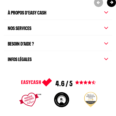
À PROPOS D’EASY CASH
NOS SERVICES
BESOIN D'AIDE ?
INFOS LÉGALES
4.6 / 5
Voir tous les avis
1
2
3
4
5