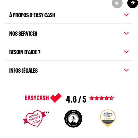
À PROPOS D’EASY CASH
NOS SERVICES
BESOIN D'AIDE ?
INFOS LÉGALES
4.6 / 5
Voir tous les avis
1
2
3
4
5