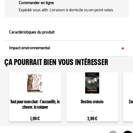
Commander en ligne
Expédié sous 48h. Livraison à domicile ou en point relais.
Caractéristiques du produit
Impact environnemental
ÇA POURRAIT BIEN VOUS INTÉRESSER
Tout pour mon chat - l'accueillir, le
Destins croisés
Ze
choyer, le soigner
1,99 €
2,99 €