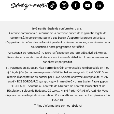
TikTok
Instagram
Facebook
Youtube
Linked
(1) Garantie légale de conformité : 2 ans.
Garantie commerciale : à l’issue de la première année de la garantie légale de
conformité, le consommateur n’a pas besoin d’apporter la preuve de la date
d’apparition du défaut de conformité pendant la deuxième année, sous réserve de la
souscription à notre programme de fidélité.
(2) Satisfait ou remboursé 30 jours : à l’exception des jeux vidéo, dvd, cd, vinyles,
livres, des articles de luxe et des accessoires neufs déballés. Un retour maximum
par client et par produit.
(3) Paiement en 3X ou 4X Floa : offre de crédit amortissable remboursable en 3 ou
4 fois, de 50€ (achat en magasin) ou 100€ (achat sur easycash.fr) à 6 000€. Sous
réserve d’acceptation du dossier par FLOA. Société anonyme au capital de 72 297
200€ - RCS BORDEAUX 434 130 423 – Immeuble G7, 71 rue Lucien Faure 33300
BORDEAUX - Soumise au contrôle de l'Autorité de Contrôle Prudentiel et de
Résolution, 4 place de Budapest CS 92459, 75436 Paris -
ORIAS n°07028160
. Vous
disposez du délai légal de rétractation. Voir conditions du paiement en plusieurs fois
FLOA
ici
.
** Plus d'informations sur nos labels
ici