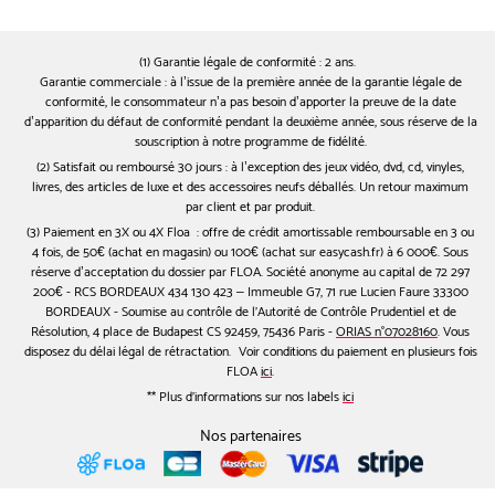
(1) Garantie légale de conformité : 2 ans.
Garantie commerciale : à l’issue de la première année de la garantie légale de
conformité, le consommateur n’a pas besoin d’apporter la preuve de la date
d’apparition du défaut de conformité pendant la deuxième année, sous réserve de la
souscription à notre programme de fidélité.
(2) Satisfait ou remboursé 30 jours : à l’exception des jeux vidéo, dvd, cd, vinyles,
livres, des articles de luxe et des accessoires neufs déballés. Un retour maximum
par client et par produit.
(3) Paiement en 3X ou 4X Floa : offre de crédit amortissable remboursable en 3 ou
4 fois, de 50€ (achat en magasin) ou 100€ (achat sur easycash.fr) à 6 000€. Sous
réserve d’acceptation du dossier par FLOA. Société anonyme au capital de 72 297
200€ - RCS BORDEAUX 434 130 423 – Immeuble G7, 71 rue Lucien Faure 33300
BORDEAUX - Soumise au contrôle de l'Autorité de Contrôle Prudentiel et de
Résolution, 4 place de Budapest CS 92459, 75436 Paris -
ORIAS n°07028160
. Vous
disposez du délai légal de rétractation. Voir conditions du paiement en plusieurs fois
FLOA
ici
.
** Plus d'informations sur nos labels
ici
Nos partenaires