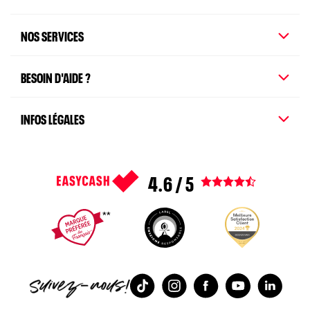
NOS SERVICES
BESOIN D'AIDE ?
INFOS LÉGALES
4.6 / 5
Voir tous les avis
1
2
3
4
5
TikTok
Instagram
Facebook
Youtube
Linked