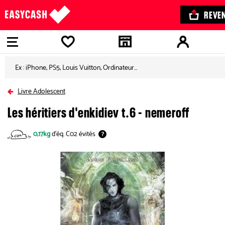
REVE
Aller à la
Aller à la
Aller au
Aller au
navigation
recherche
contenu
pied de
-
-
principal
page
MENU
-
Retour
Livre Adolescent
en
Les héritiers d'enkidiev t.6 - nemeroff
arrière
0,17kg
d'éq. C02 évités
?