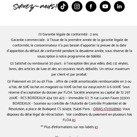
TikTok
Instagram
Facebook
Youtube
Linked
(1) Garantie légale de conformité : 2 ans.
Garantie commerciale : à l’issue de la première année de la garantie légale de
conformité, le consommateur n’a pas besoin d’apporter la preuve de la date
d’apparition du défaut de conformité pendant la deuxième année, sous réserve de la
souscription à notre programme de fidélité.
(2) Satisfait ou remboursé 30 jours : à l’exception des jeux vidéo, dvd, cd, vinyles,
livres, des articles de luxe et des accessoires neufs déballés. Un retour maximum
par client et par produit.
(3) Paiement en 3X ou 4X Floa : offre de crédit amortissable remboursable en 3 ou
4 fois, de 50€ (achat en magasin) ou 100€ (achat sur easycash.fr) à 6 000€. Sous
réserve d’acceptation du dossier par FLOA. Société anonyme au capital de 72 297
200€ - RCS BORDEAUX 434 130 423 – Immeuble G7, 71 rue Lucien Faure 33300
BORDEAUX - Soumise au contrôle de l'Autorité de Contrôle Prudentiel et de
Résolution, 4 place de Budapest CS 92459, 75436 Paris -
ORIAS n°07028160
. Vous
disposez du délai légal de rétractation. Voir conditions du paiement en plusieurs fois
FLOA
ici
.
** Plus d'informations sur nos labels
ici