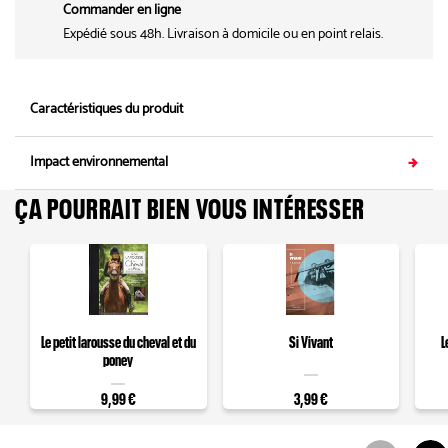
Commander en ligne
Expédié sous 48h. Livraison à domicile ou en point relais.
Caractéristiques du produit
Impact environnemental
ÇA POURRAIT BIEN VOUS INTÉRESSER
Le petit larousse du cheval et du
Si Vivant
L
poney
9,99 €
3,99 €