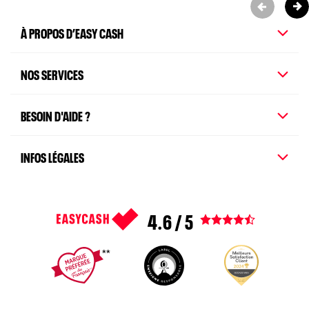
À PROPOS D’EASY CASH
NOS SERVICES
BESOIN D'AIDE ?
INFOS LÉGALES
4.6 / 5
Voir tous les avis
1
2
3
4
5